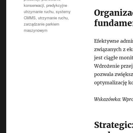
konserwacji
,
predykcyjne
Organiza
utrzymanie ruchu
,
systemy
CMMS
,
utrzymanie ruchu
,
fundamen
zarządzanie parkiem
maszynowym
Efektywne admi
związanych z e
jest ciągłe mon
Wdrożenie przej
pozwala zwiększ
optymalizację k
Wskazówka: Wprow
Strategi