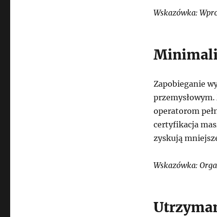
Wskazówka: Wprow
Minimali
Zapobieganie wy
przemysłowym. 
operatorom pełn
certyfikacja ma
zyskują mniejsz
Wskazówka: Organ
Utrzyman