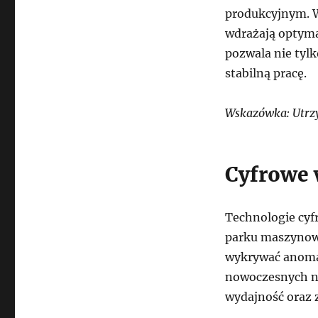
produkcyjnym. W
wdrażają optyma
pozwala nie tyl
stabilną pracę.
Wskazówka: Utrz
Cyfrowe 
Technologie cyf
parku maszynowe
wykrywać anomal
nowoczesnych na
wydajność oraz 