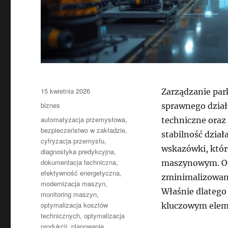
Data
15 kwietnia 2026
Zarządzanie pa
publikacji
Kategorie
biznes
sprawnego dział
Tagi
automatyzacja przemysłowa
,
techniczne oraz
bezpieczeństwo w zakładzie
,
stabilność dzia
cyfryzacja przemysłu
,
wskazówki, któr
diagnostyka predykcyjna
,
dokumentacja techniczna
,
maszynowym. Od
efektywność energetyczna
,
zminimalizowani
modernizacja maszyn
,
Właśnie dlatego
monitoring maszyn
,
optymalizacja kosztów
kluczowym elem
technicznych
,
optymalizacja
produkcji
,
planowanie