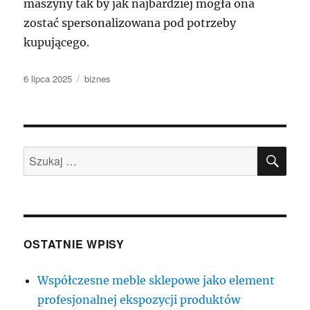
maszyny tak by jak najbardziej mogła ona
zostać spersonalizowana pod potrzeby
kupującego.
Data
Kategorie
6 lipca 2025
biznes
publikacji
SZU
Szukaj:
OSTATNIE WPISY
Współczesne meble sklepowe jako element
profesjonalnej ekspozycji produktów